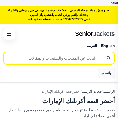
html
مصنع ومورّد جملة ومصنّع للملابس المخصّصة مع خدمة توريد في دبي وأبوظبي والشارقة
وعجمان والعين ورأس الخيمة والفجيرة وأم القيوين
اتصل +971505992087
sales@orientuniforms.ae
Senior
Jackets
☰
English
|
العربية
واتساب
الرئيسية
/
قبعات أكريليك
/
أخضر قبعة أكريليك الإمارات
أخضر قبعة أكريليك الإمارات
صفحة مستقلة للمنتج مع رابط منظم وصورة صحيحة وروابط داخلية
أقوى لعملاء الإمارات.