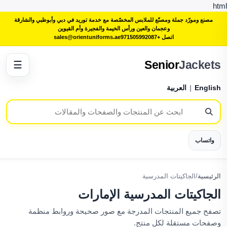
html
مصنع ومورّد جملة ومصنّع للملابس المخصّصة مع خدمة توريد في دبي وأبوظبي والشارقة
وعجمان والعين ورأس الخيمة والفجيرة وأم القيوين
اتصل +971505992087
sales@orientuniforms.ae
Senior
Jackets
☰
English
|
العربية
واتساب
الرئيسية
/
الجاكيتات المدرسية
الجاكيتات المدرسية الإمارات
تصفح جميع المنتجات المدرجة مع صور صحيحة وروابط منظمة
وصفحات مستقلة لكل منتج.