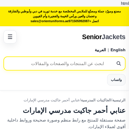
html
مصنع ومورّد جملة ومصنّع للملابس المخصّصة مع خدمة توريد في دبي وأبوظبي والشارقة
وعجمان والعين ورأس الخيمة والفجيرة وأم القيوين
اتصل +971505992087
sales@orientuniforms.ae
Senior
Jackets
☰
English
|
العربية
واتساب
الرئيسية
/
الجاكيتات المدرسية
/
عنابي أحمر جاكيت مدرسي الإمارات
عنابي أحمر جاكيت مدرسي الإمارات
صفحة مستقلة للمنتج مع رابط منظم وصورة صحيحة وروابط داخلية
أقوى لعملاء الإمارات.