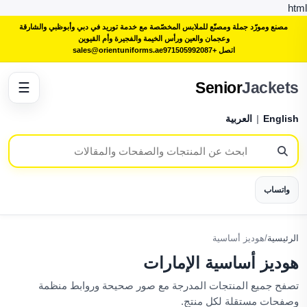
html
مصنع ومورّد جملة ومصنّع للملابس المخصّصة مع خدمة توريد في دبي وأبوظبي والشارقة
وعجمان والعين ورأس الخيمة والفجيرة وأم القيوين
اتصل +971505992087
sales@orientuniforms.ae
Senior
Jackets
☰
English
|
العربية
واتساب
الرئيسية
/
هوديز أساسية
هوديز أساسية الإمارات
تصفح جميع المنتجات المدرجة مع صور صحيحة وروابط منظمة
وصفحات مستقلة لكل منتج.