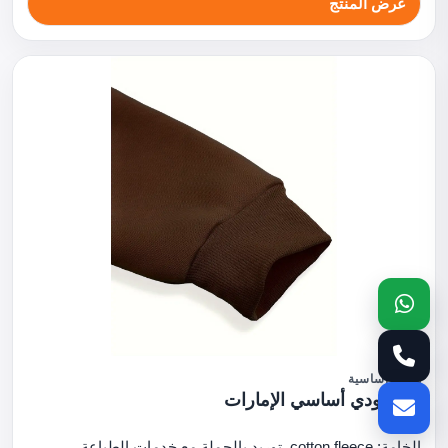
عرض المنتج
هوديز أساسية
بني هودي أساسي الإمارات
الخامة: cotton fleece. توريد بالجملة مع خدمات الطباعة