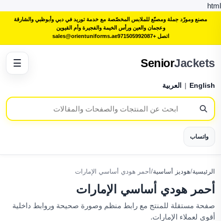
html
مصنع ومورّد جملة ومصنّع للملابس المخصّصة مع خدمة توريد في دبي وأبوظبي والشارقة
وعجمان والعين ورأس الخيمة والفجيرة وأم القيوين
اتصل +971505992087
sales@orientuniforms.ae
Senior
Jackets
☰
English
|
العربية
واتساب
الرئيسية
/
هوديز أساسية
/
أحمر هودي أساسي الإمارات
أحمر هودي أساسي الإمارات
صفحة مستقلة للمنتج مع رابط منظم وصورة صحيحة وروابط داخلية
أقوى لعملاء الإمارات.