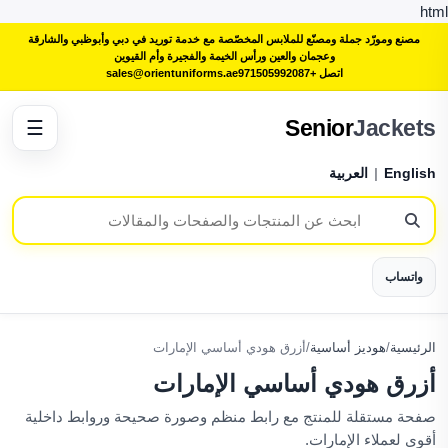
html
مصنع ومورّد جملة ومصنّع للملابس المخصّصة مع خدمة توريد في دبي وأبوظبي والشارقة
وعجمان والعين ورأس الخيمة والفجيرة وأم القيوين
اتصل +971505992087
sales@orientuniforms.ae
Senior
Jackets
☰
English
|
العربية
واتساب
الرئيسية
/
هوديز أساسية
/
أزرق هودي أساسي الإمارات
أزرق هودي أساسي الإمارات
صفحة مستقلة للمنتج مع رابط منظم وصورة صحيحة وروابط داخلية
أقوى لعملاء الإمارات.