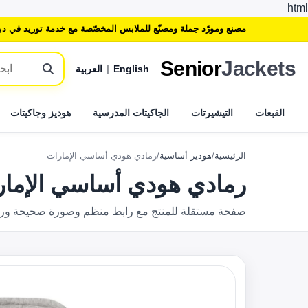
html
مصنع ومورّد جملة ومصنّع للملابس المخصّصة مع خدمة توريد في دب
Senior
Jackets
English
|
العربية
القبعات
التيشيرتات
الجاكيتات المدرسية
هوديز وجاكيتات
الرئيسية
/
هوديز أساسية
/
رمادي هودي أساسي الإمارات
رمادي هودي أساسي الإما
صفحة مستقلة للمنتج مع رابط منظم وصورة صحيحة وروابط