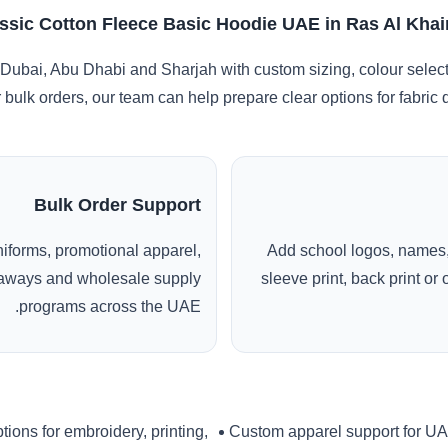
ssic Cotton Fleece Basic Hoodie UAE in Ras Al Kha
Dubai, Abu Dhabi and Sharjah with custom sizing, colour selec
r bulk orders, our team can help prepare clear options for fabric
Bulk Order Support
uniforms, promotional apparel,
Add school logos, names,
veaways and wholesale supply
sleeve print, back print o
programs across the UAE.
tions for embroidery, printing,
Custom apparel support for U