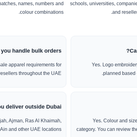
patches, names, numbers and
schools, universities, compani
colour combinations.
and reseller
 you handle bulk orders?
Ca
ale apparel requirements for
Yes. Logo embroidery
esellers throughout the UAE.
planned based o
u deliver outside Dubai?
jah, Ajman, Ras Al Khaimah,
Yes. Colour and siz
 Ain and other UAE locations.
category. You can review the