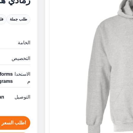
رمادي هو
طلب جملة
فل
الخامة
التخصيص
الاستخدا
م
grams
التوصيل
man
اطلب السعر ع