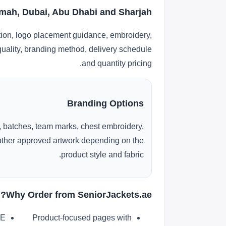
imah, Dubai, Abu Dhabi and Sharjah
tion, logo placement guidance, embroidery,
 quality, branding method, delivery schedule
and quantity pricing.
Branding Options
 batches, team marks, chest embroidery,
r other approved artwork depending on the
product style and fabric.
Why Order from SeniorJackets.ae?
AE
Product-focused pages with