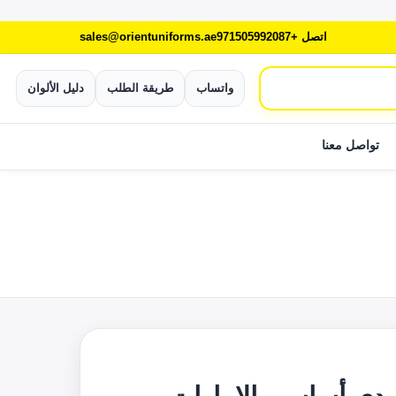
اتصل +971505992087
sales@orientuniforms.ae
واتساب
طريقة الطلب
دليل الألوان
تواصل معنا