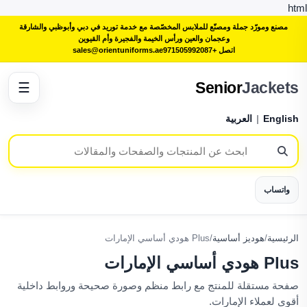
html
مصنع ومورّد جملة ومصنّع للملابس المخصّصة مع خدمة توريد في دبي وأبوظبي والشارقة
وعجمان والعين ورأس الخيمة والفجيرة وأم القيوين
اتصل +971505992087
sales@orientuniforms.ae
Senior
Jackets
☰
English
|
العربية
واتساب
الرئيسية
/
هوديز أساسية
/
Plus هودي أساسي الإمارات
Plus هودي أساسي الإمارات
صفحة مستقلة للمنتج مع رابط منظم وصورة صحيحة وروابط داخلية
أقوى لعملاء الإمارات.