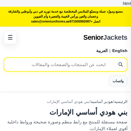
html
مصنع ومورّد جملة ومصنّع للملابس المخصّصة مع خدمة توريد في دبي وأبوظبي والشارقة
وعجمان والعين ورأس الخيمة والفجيرة وأم القيوين
اتصل +971505992087
sales@orientuniforms.ae
Senior
Jackets
☰
English
|
العربية
واتساب
الرئيسية
/
هوديز أساسية
/
بني هودي أساسي الإمارات
بني هودي أساسي الإمارات
صفحة مستقلة للمنتج مع رابط منظم وصورة صحيحة وروابط داخلية
أقوى لعملاء الإمارات.