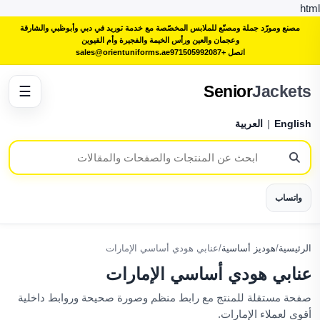
html
مصنع ومورّد جملة ومصنّع للملابس المخصّصة مع خدمة توريد في دبي وأبوظبي والشارقة
وعجمان والعين ورأس الخيمة والفجيرة وأم القيوين
اتصل +971505992087
sales@orientuniforms.ae
Senior
Jackets
☰
English
|
العربية
واتساب
الرئيسية
/
هوديز أساسية
/
عنابي هودي أساسي الإمارات
عنابي هودي أساسي الإمارات
صفحة مستقلة للمنتج مع رابط منظم وصورة صحيحة وروابط داخلية
أقوى لعملاء الإمارات.