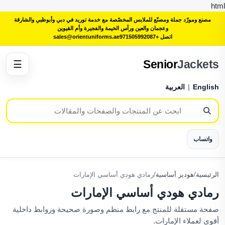
html
مصنع ومورّد جملة ومصنّع للملابس المخصّصة مع خدمة توريد في دبي وأبوظبي والشارقة
وعجمان والعين ورأس الخيمة والفجيرة وأم القيوين
اتصل +971505992087
sales@orientuniforms.ae
Senior
Jackets
☰
English
|
العربية
واتساب
الرئيسية
/
هوديز أساسية
/
رمادي هودي أساسي الإمارات
رمادي هودي أساسي الإمارات
صفحة مستقلة للمنتج مع رابط منظم وصورة صحيحة وروابط داخلية
أقوى لعملاء الإمارات.