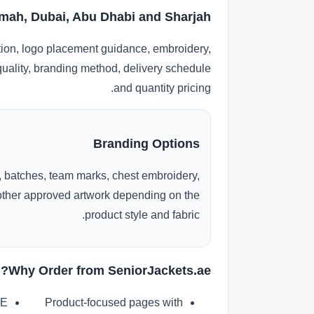
imah, Dubai, Abu Dhabi and Sharjah
tion, logo placement guidance, embroidery,
 quality, branding method, delivery schedule
and quantity pricing.
Branding Options
 batches, team marks, chest embroidery,
r other approved artwork depending on the
product style and fabric.
Why Order from SeniorJackets.ae?
AE
Product-focused pages with