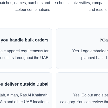
patches, names, numbers and
schools, universities, compani
colour combinations.
and reseller
 you handle bulk orders?
Ca
ale apparel requirements for
Yes. Logo embroidery
esellers throughout the UAE.
planned based o
u deliver outside Dubai?
jah, Ajman, Ras Al Khaimah,
Yes. Colour and siz
 Ain and other UAE locations.
category. You can review the