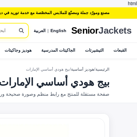
html
مصنع ومورّد جملة ومصنّع للملابس المخصّصة مع خدمة توريد في دب
Senior
Jackets
English
|
العربية
القبعات
التيشيرتات
الجاكيتات المدرسية
هوديز وجاكيتات
الرئيسية
/
هوديز أساسية
/
بيج هودي أساسي الإمارات
بيج هودي أساسي الإمارات
صفحة مستقلة للمنتج مع رابط منظم وصورة صحيحة وروابط