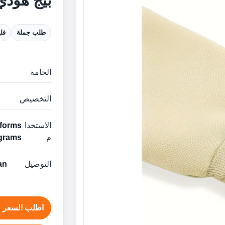
بيج هودي
طلب جملة
فل
الخامة
التخصيص
الاستخدا
م
grams
التوصيل
man
اطلب السعر ع