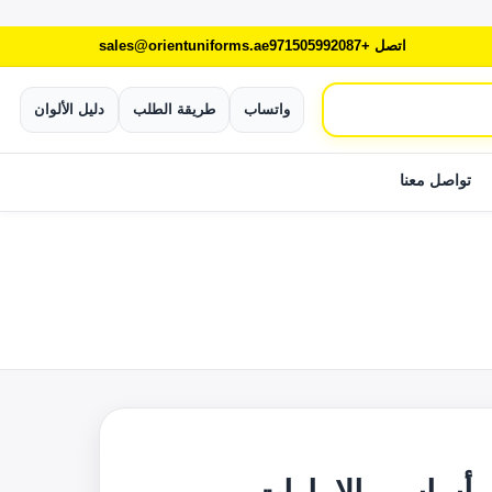
اتصل +971505992087
sales@orientuniforms.ae
واتساب
طريقة الطلب
دليل الألوان
تواصل معنا