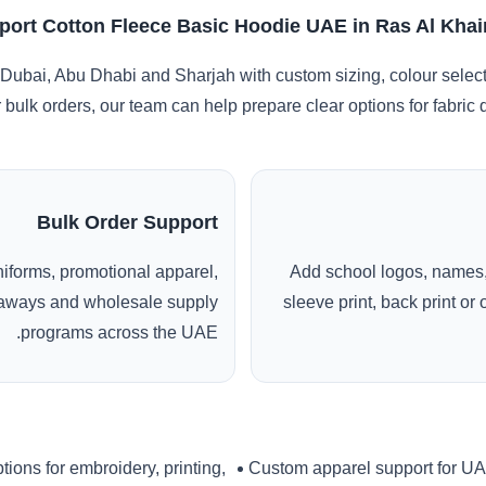
port Cotton Fleece Basic Hoodie UAE in Ras Al Kha
Dubai, Abu Dhabi and Sharjah with custom sizing, colour selec
r bulk orders, our team can help prepare clear options for fabric
Bulk Order Support
uniforms, promotional apparel,
Add school logos, names,
veaways and wholesale supply
sleeve print, back print o
programs across the UAE.
tions for embroidery, printing,
Custom apparel support for U