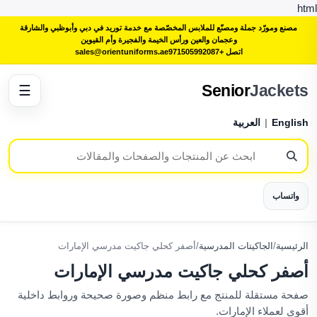
html
مصنع ومورّد جملة ومصنّع للملابس المخصّصة مع خدمة توريد في دبي وأبوظبي والشارقة
وعجمان والعين ورأس الخيمة والفجيرة وأم القيوين
اتصل +971505992087
sales@orientuniforms.ae
Senior
Jackets
☰
English
|
العربية
واتساب
الرئيسية
/
الجاكيتات المدرسية
/
أصفر كحلي جاكيت مدرسي الإمارات
أصفر كحلي جاكيت مدرسي الإمارات
صفحة مستقلة للمنتج مع رابط منظم وصورة صحيحة وروابط داخلية
أقوى لعملاء الإمارات.