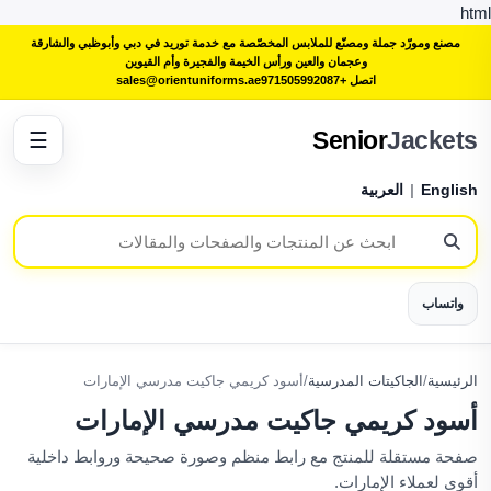
html
مصنع ومورّد جملة ومصنّع للملابس المخصّصة مع خدمة توريد في دبي وأبوظبي والشارقة
وعجمان والعين ورأس الخيمة والفجيرة وأم القيوين
اتصل +971505992087
sales@orientuniforms.ae
Senior
Jackets
☰
English
|
العربية
واتساب
الرئيسية
/
الجاكيتات المدرسية
/
أسود كريمي جاكيت مدرسي الإمارات
أسود كريمي جاكيت مدرسي الإمارات
صفحة مستقلة للمنتج مع رابط منظم وصورة صحيحة وروابط داخلية
أقوى لعملاء الإمارات.