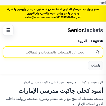
html
مصنع ومورّد جملة ومصنّع للملابس المخصّصة مع خدمة توريد في دبي وأبوظبي والشارقة
وعجمان والعين ورأس الخيمة والفجيرة وأم القيوين
اتصل +971505992087
sales@orientuniforms.ae
Senior
Jackets
☰
English
|
العربية
واتساب
الرئيسية
/
الجاكيتات المدرسية
/
أسود كحلي جاكيت مدرسي الإمارات
أسود كحلي جاكيت مدرسي الإمارات
صفحة مستقلة للمنتج مع رابط منظم وصورة صحيحة وروابط داخلية
أقوى لعملاء الإمارات.