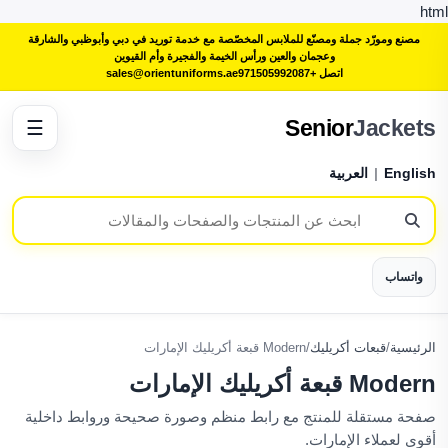
html
مصنع ومورّد جملة ومصنّع للملابس المخصّصة مع خدمة توريد في دبي وأبوظبي والشارقة
وعجمان والعين ورأس الخيمة والفجيرة وأم القيوين
اتصل +971505992087
sales@orientuniforms.ae
Senior
Jackets
☰
English
|
العربية
واتساب
الرئيسية
/
قبعات أكريليك
/
Modern قبعة أكريليك الإمارات
Modern قبعة أكريليك الإمارات
صفحة مستقلة للمنتج مع رابط منظم وصورة صحيحة وروابط داخلية
أقوى لعملاء الإمارات.