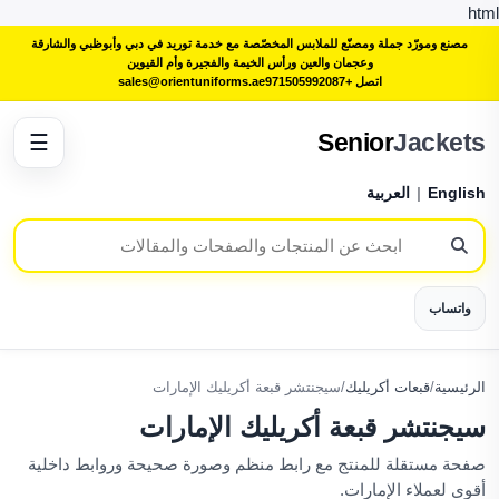
html
مصنع ومورّد جملة ومصنّع للملابس المخصّصة مع خدمة توريد في دبي وأبوظبي والشارقة
وعجمان والعين ورأس الخيمة والفجيرة وأم القيوين
اتصل +971505992087
sales@orientuniforms.ae
Senior
Jackets
☰
English
|
العربية
واتساب
الرئيسية
/
قبعات أكريليك
/
سيجنتشر قبعة أكريليك الإمارات
سيجنتشر قبعة أكريليك الإمارات
صفحة مستقلة للمنتج مع رابط منظم وصورة صحيحة وروابط داخلية
أقوى لعملاء الإمارات.