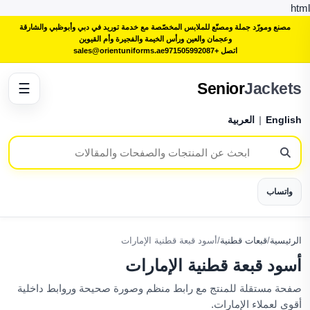
html
مصنع ومورّد جملة ومصنّع للملابس المخصّصة مع خدمة توريد في دبي وأبوظبي والشارقة
وعجمان والعين ورأس الخيمة والفجيرة وأم القيوين
اتصل +971505992087
sales@orientuniforms.ae
Senior
Jackets
☰
English
|
العربية
واتساب
الرئيسية
/
قبعات قطنية
/
أسود قبعة قطنية الإمارات
أسود قبعة قطنية الإمارات
صفحة مستقلة للمنتج مع رابط منظم وصورة صحيحة وروابط داخلية
أقوى لعملاء الإمارات.