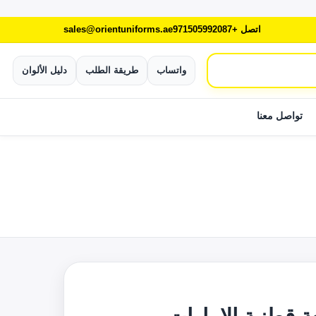
اتصل +971505992087
sales@orientuniforms.ae
واتساب
طريقة الطلب
دليل الألوان
تواصل معنا