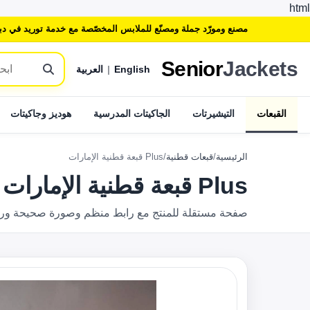
html
مصنع ومورّد جملة ومصنّع للملابس المخصّصة مع خدمة توريد في دب
Senior
Jackets
English
|
العربية
القبعات
التيشيرتات
الجاكيتات المدرسية
هوديز وجاكيتات
الرئيسية
/
قبعات قطنية
/
Plus قبعة قطنية الإمارات
Plus قبعة قطنية الإمارات
صفحة مستقلة للمنتج مع رابط منظم وصورة صحيحة وروابط