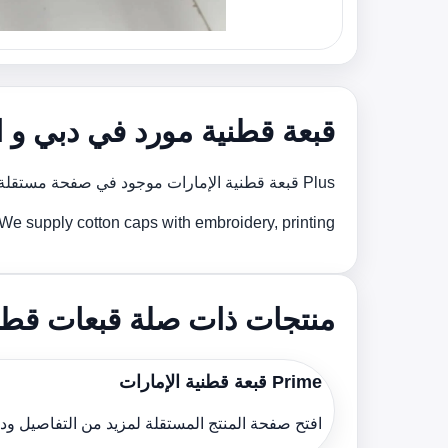
قبعة قطنية مورد في دبي و ا
Plus قبعة قطنية الإمارات موجود في صفحة مستقلة حتى يمكن مشاركة الموديل المطلوب مع فريقنا للحصول على تسعير أسرع ودعم أفضل للإنتاج.
We supply cotton caps with embroidery, printing و custom brوing support for bulk orders across the الإمارات.
منتجات ذات صلة قبعات قطن
Prime قبعة قطنية الإمارات
افتح صفحة المنتج المستقلة لمزيد من التفاصيل و