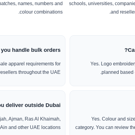
patches, names, numbers and
schools, universities, compani
colour combinations.
and reseller
 you handle bulk orders?
Ca
ale apparel requirements for
Yes. Logo embroidery
esellers throughout the UAE.
planned based o
u deliver outside Dubai?
jah, Ajman, Ras Al Khaimah,
Yes. Colour and siz
 Ain and other UAE locations.
category. You can review the