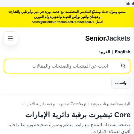
html
مصنع ومورّد جملة ومصنّع للملابس المخصّصة مع خدمة توريد في دبي وأبوظبي والشارقة
وعجمان والعين ورأس الخيمة والفجيرة وأم القيوين
اتصل +971505992087
sales@orientuniforms.ae
Senior
Jackets
☰
English
|
العربية
واتساب
الرئيسية
/
تيشيرتات برقبة دائرية
/
Core تيشيرت برقبة دائرية الإمارات
Core تيشيرت برقبة دائرية الإمارات
صفحة مستقلة للمنتج مع رابط منظم وصورة صحيحة وروابط داخلية
أقوى لعملاء الإمارات.