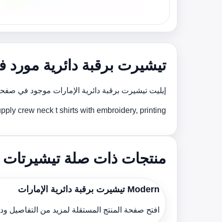
تيشيرت برقبة دائرية مورد ف
إيليت تيشيرت برقبة دائرية الإمارات موجود في صف
We supply crew neck t shirts with embroidery, printing و custom brو support for bulk orders across the
منتجات ذات صلة تيشيرتات بر
Modern تيشيرت برقبة دائرية الإمارات
افتح صفحة المنتج المستقلة لمزيد من التفاصيل و