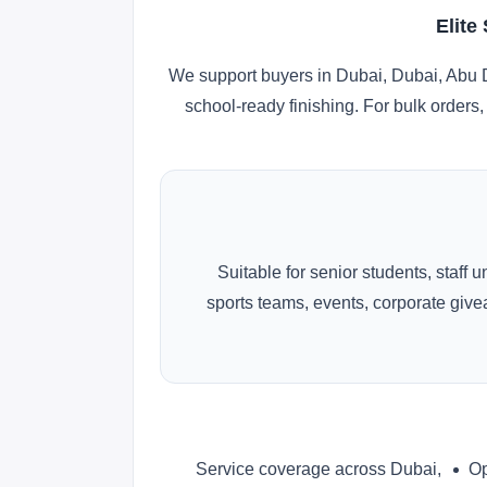
Elite
We support buyers in Dubai, Dubai, Abu D
school-ready finishing. For bulk orders,
Suitable for senior students, staff 
sports teams, events, corporate gi
Service coverage across Dubai,
Op