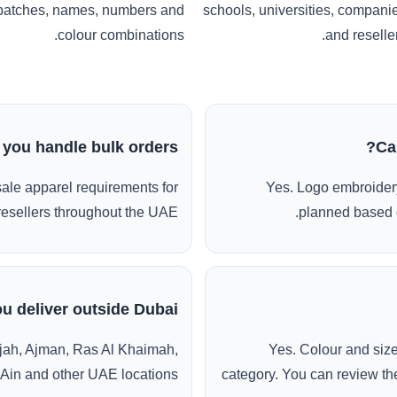
patches, names, numbers and
schools, universities, compani
colour combinations.
and reseller
 you handle bulk orders?
Ca
ale apparel requirements for
Yes. Logo embroidery
esellers throughout the UAE.
planned based o
u deliver outside Dubai?
jah, Ajman, Ras Al Khaimah,
Yes. Colour and siz
 Ain and other UAE locations.
category. You can review the