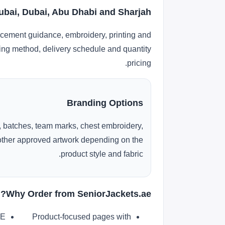
Dubai, Dubai, Abu Dhabi and Sharjah
acement guidance, embroidery, printing and
nding method, delivery schedule and quantity
pricing.
Branding Options
 batches, team marks, chest embroidery,
r other approved artwork depending on the
product style and fabric.
Why Order from SeniorJackets.ae?
AE
Product-focused pages with