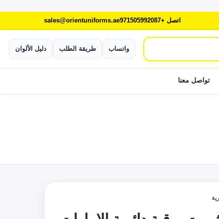
اتصل +971505992087
sales@orientuniforms.ae
واتساب
طريقة الطلب
دليل الألوان
تواصل معنا
ية