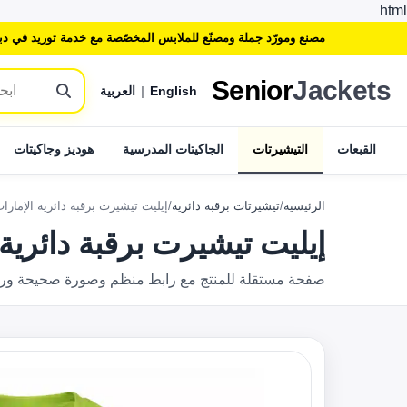
html
مصنع ومورّد جملة ومصنّع للملابس المخصّصة مع خدمة توريد في دب
Senior
Jackets
English
|
العربية
القبعات
التيشيرتات
الجاكيتات المدرسية
هوديز وجاكيتات
الرئيسية
/
تيشيرتات برقبة دائرية
/
إيليت تيشيرت برقبة دائرية الإمارا
إيليت تيشيرت برقبة دائرية 
صفحة مستقلة للمنتج مع رابط منظم وصورة صحيحة وروابط