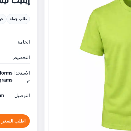
إيليت تيش
طلب جملة
جي
الخامة
التخصيص
الاستخدا
م
grams
التوصيل
man
اطلب السعر ع