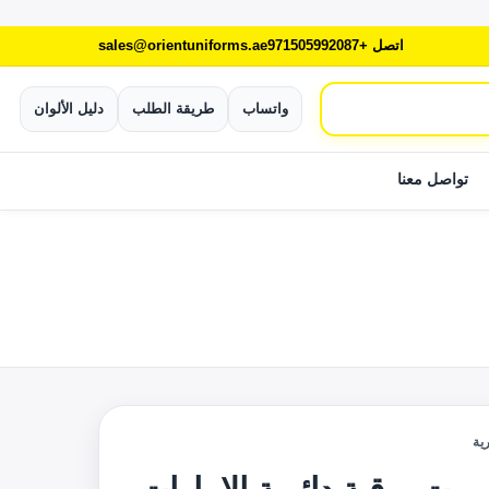
اتصل +971505992087
sales@orientuniforms.ae
واتساب
طريقة الطلب
دليل الألوان
تواصل معنا
ية