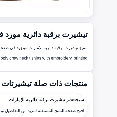
تيشيرت برقبة دائرية مورد ف
مميز تيشيرت برقبة دائرية الإمارات موجود في صفح
We supply crew neck t shirts with embroidery, printing و custom brو support for bulk orders across the
منتجات ذات صلة تيشيرتات بر
سيجنتشر تيشيرت برقبة دائرية الإمارات
افتح صفحة المنتج المستقلة لمزيد من التفاصيل و