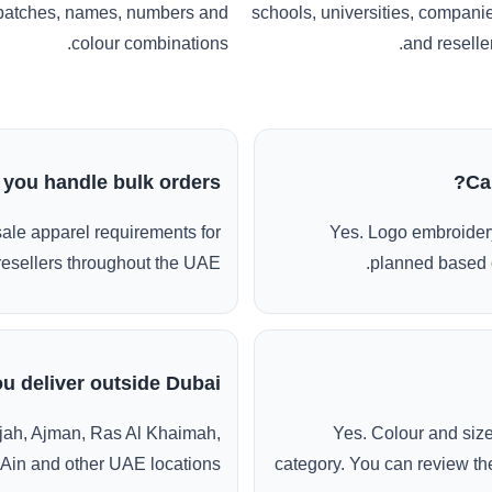
patches, names, numbers and
schools, universities, compani
colour combinations.
and reseller
 you handle bulk orders?
Ca
ale apparel requirements for
Yes. Logo embroidery
esellers throughout the UAE.
planned based o
u deliver outside Dubai?
jah, Ajman, Ras Al Khaimah,
Yes. Colour and siz
 Ain and other UAE locations.
category. You can review the