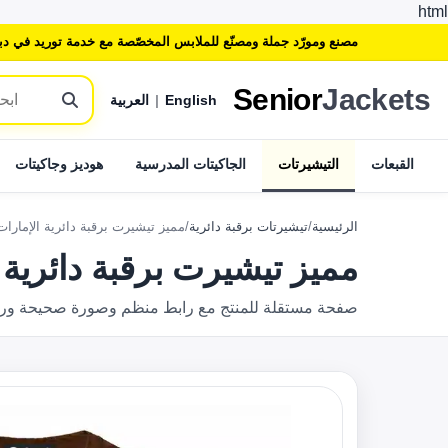
html
مصنع ومورّد جملة ومصنّع للملابس المخصّصة مع خدمة توريد في دب
Senior
Jackets
English
|
العربية
القبعات
التيشيرتات
الجاكيتات المدرسية
هوديز وجاكيتات
الرئيسية
/
تيشيرتات برقبة دائرية
/
مميز تيشيرت برقبة دائرية الإمارات
مميز تيشيرت برقبة دائرية 
صفحة مستقلة للمنتج مع رابط منظم وصورة صحيحة وروابط