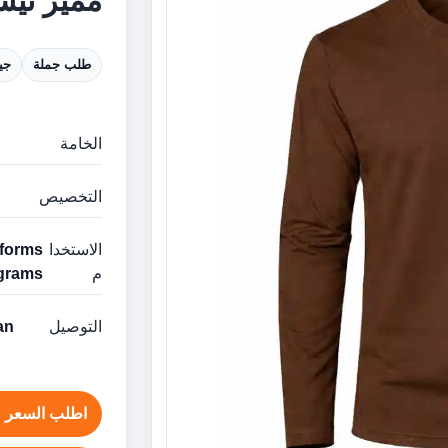
مميز تيش
طلب جملة
جي
الخامة
التخصيص
الاستخدا
م
grams
التوصيل
man
اطلب السعر ع