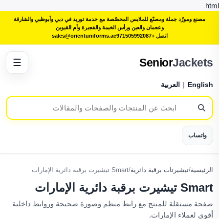
html
مصنع ومورّد جملة ومصنّع للملابس المخصّصة مع خدمة توريد في دبي وأبوظبي والشارقة
وعجمان والعين ورأس الخيمة والفجيرة وأم القيوين
اتصل +971505992087
sales@orientuniforms.ae
Senior
Jackets
☰
English
|
العربية
واتساب
الرئيسية
/
تيشيرتات برقبة دائرية
/
Smart تيشيرت برقبة دائرية الإمارات
Smart تيشيرت برقبة دائرية الإمارات
صفحة مستقلة للمنتج مع رابط منظم وصورة صحيحة وروابط داخلية
أقوى لعملاء الإمارات.