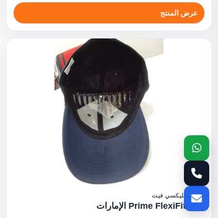
عرض المنتج
قبعات فليكسي فيت
Prime FlexiFit Cap الإمارات