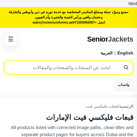
html
مصنع ومورّد جملة ومصنّع للملابس المخصّصة مع خدمة توريد في دبي وأبوظبي والشارقة
وعجمان والعين ورأس الخيمة والفجيرة وأم القيوين
اتصل +971505992087
sales@orientuniforms.ae
Senior
Jackets
☰
English
|
العربية
واتساب
الرئيسية
/
قبعات فليكسي فيت
قبعات فليكسي فيت الإمارات
All products listed with corrected image paths, clean titles and
separate product pages for buyers across Dubai and the