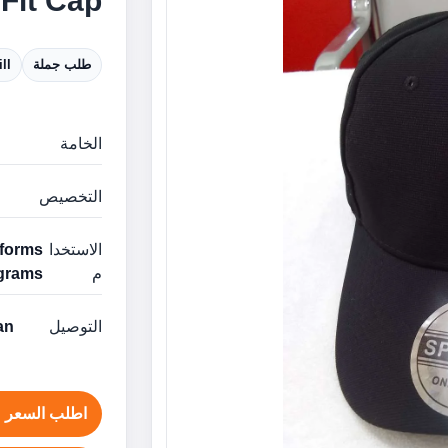
lexiFit Cap
طلب جملة
ll
الخامة
التخصيص
الاستخدا
م
grams
التوصيل
man
اطلب السعر ع