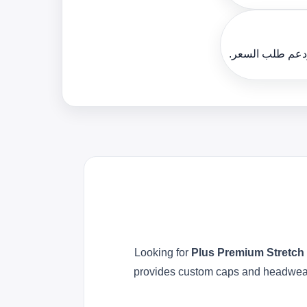
ودعم طلب السعر.
Looking for
Plus Premium Stretch T
provides custom caps and headwear w