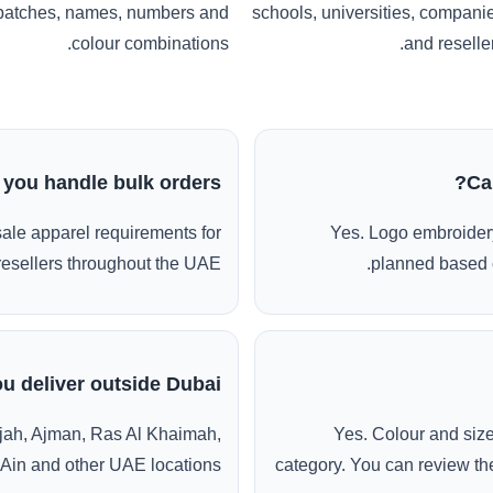
patches, names, numbers and
schools, universities, compani
colour combinations.
and reseller
 you handle bulk orders?
Ca
ale apparel requirements for
Yes. Logo embroidery
esellers throughout the UAE.
planned based o
u deliver outside Dubai?
jah, Ajman, Ras Al Khaimah,
Yes. Colour and siz
 Ain and other UAE locations.
category. You can review the