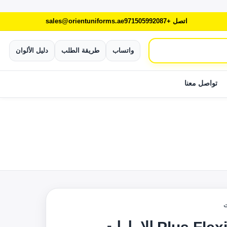
اتصل +971505992087
sales@orientuniforms.ae
واتساب
طريقة الطلب
دليل الألوان
تواصل معنا
ت