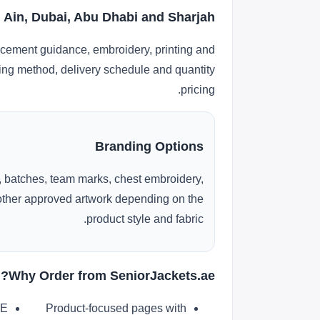
l Ain, Dubai, Abu Dhabi and Sharjah
acement guidance, embroidery, printing and
nding method, delivery schedule and quantity
pricing.
Branding Options
 batches, team marks, chest embroidery,
r other approved artwork depending on the
product style and fabric.
Why Order from SeniorJackets.ae?
AE
Product-focused pages with