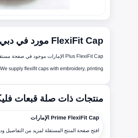
FlexiFit Cap مورد في دبي و الإمارات
Plus FlexiFit Cap الإمارات موجود في صفحة مستقلة حتى يمكن مشاركة الموديل المطلوب مع فريقنا للحصول على تسعير أسرع ودعم أفضل للإنتاج.
We supply flexifit caps with embroidery, printing و custom brوing support for bulk orders across the الإمارات.
منتجات ذات صلة قبعات فل
Prime FlexiFit Cap الإمارات
افتح صفحة المنتج المستقلة لمزيد من التفاصيل و