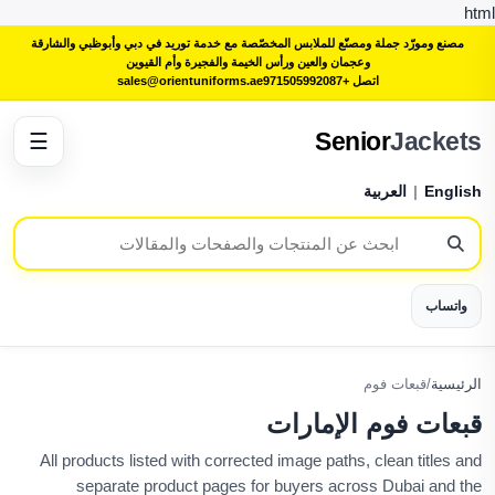
html
مصنع ومورّد جملة ومصنّع للملابس المخصّصة مع خدمة توريد في دبي وأبوظبي والشارقة
وعجمان والعين ورأس الخيمة والفجيرة وأم القيوين
اتصل +971505992087
sales@orientuniforms.ae
Senior
Jackets
☰
English
|
العربية
واتساب
الرئيسية
/
قبعات فوم
قبعات فوم الإمارات
All products listed with corrected image paths, clean titles and
separate product pages for buyers across Dubai and the