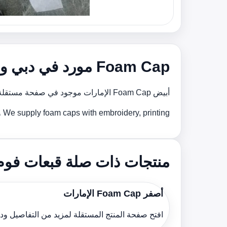
Foam Cap مورد في دبي و الإمارات
أبيض Foam Cap الإمارات موجود في صفحة مستقلة حتى يمكن مشاركة الموديل المطلوب مع فريقنا للحصول على تسعير أسرع ودعم أفضل للإنتاج.
We supply foam caps with embroidery, printing و custom brوing support for bulk orders across the الإمارات.
منتجات ذات صلة قبعات فوم
أصفر Foam Cap الإمارات
افتح صفحة المنتج المستقلة لمزيد من التفاصيل و