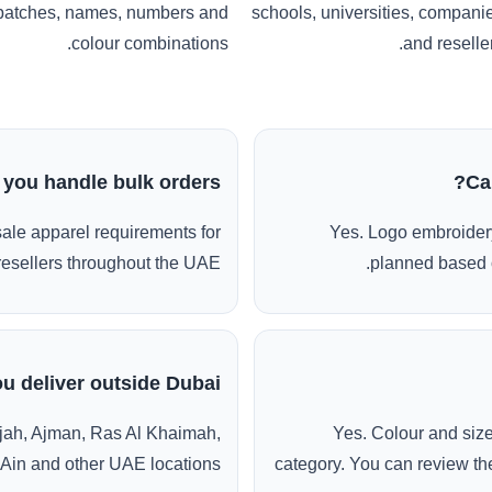
patches, names, numbers and
schools, universities, compani
colour combinations.
and reseller
 you handle bulk orders?
Ca
ale apparel requirements for
Yes. Logo embroidery
esellers throughout the UAE.
planned based o
u deliver outside Dubai?
jah, Ajman, Ras Al Khaimah,
Yes. Colour and siz
 Ain and other UAE locations.
category. You can review the