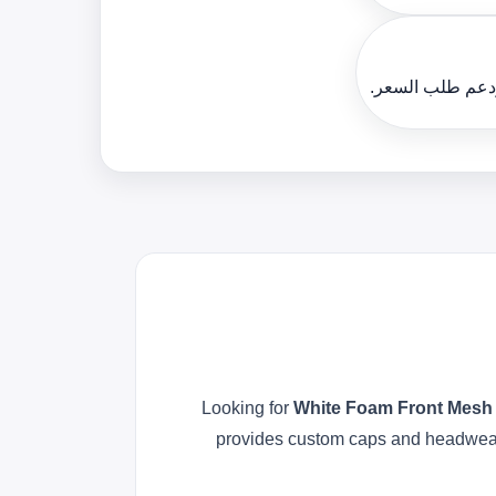
ودعم طلب السعر.
Looking for
White Foam Front Mes
provides custom caps and headwear w