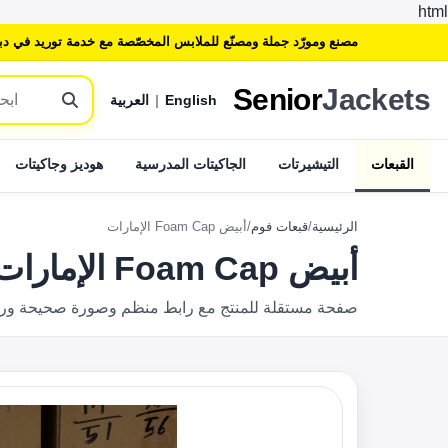
html
مصنع ومورّد جملة ومصنّع للملابس المخصّصة مع خدمة توريد في دب
Senior
Jackets
English
|
العربية
القبعات
التيشيرتات
الجاكيتات المدرسية
هوديز وجاكيتات
الرئيسية
/
قبعات فوم
/
أبيض Foam Cap الإمارات
أبيض Foam Cap الإمارات
صفحة مستقلة للمنتج مع رابط منظم وصورة صحيحة وروابط