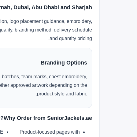
mah, Dubai, Abu Dhabi and Sharjah
tion, logo placement guidance, embroidery,
 quality, branding method, delivery schedule
and quantity pricing.
Branding Options
 batches, team marks, chest embroidery,
r other approved artwork depending on the
product style and fabric.
Why Order from SeniorJackets.ae?
AE
Product-focused pages with