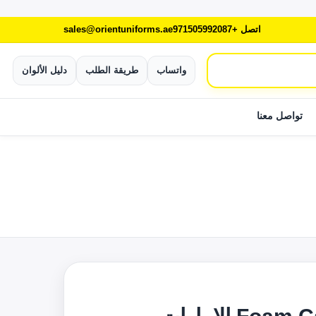
اتصل +971505992087
sales@orientuniforms.ae
واتساب
طريقة الطلب
دليل الألوان
تواصل معنا