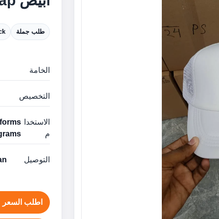
أبيض Foam Cap الإمارات
طلب جملة
ck
الخامة
التخصيص
الاستخدا
م
grams
التوصيل
man
اطلب السعر ع