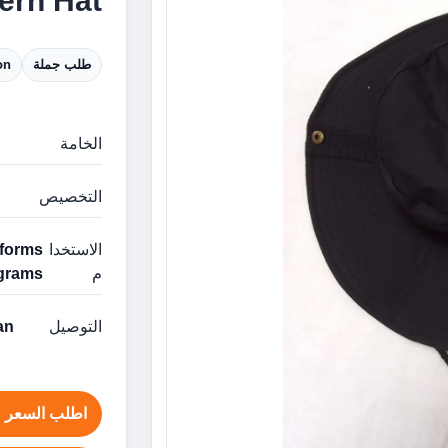
Modern Hat ا
طلب جملة
on
الخامة
التخصيص
الاستخدا
م
grams
التوصيل
man
اطلب السعر ع