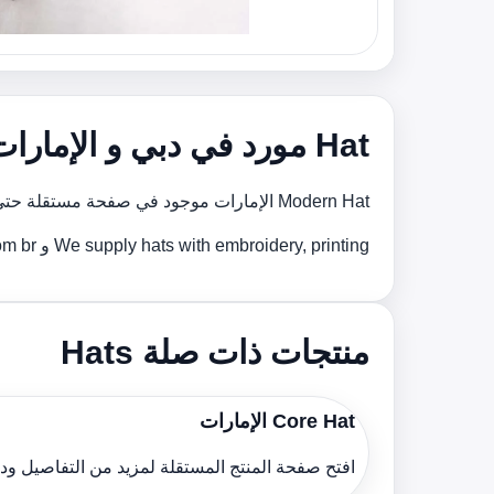
Hat مورد في دبي و الإمارات
Modern Hat الإمارات موجود في صفحة مستقلة حتى يمكن مشاركة الموديل المطلوب مع فريقنا للحصول على تسعير أسرع ودعم أفضل للإنتاج.
We supply hats with embroidery, printing و custom brوing support for bulk orders across the الإمارات.
منتجات ذات صلة Hats
Core Hat الإمارات
افتح صفحة المنتج المستقلة لمزيد من التفاصيل و