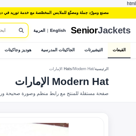
html
مصنع ومورّد جملة ومصنّع للملابس المخصّصة مع خدمة توريد في دب
Senior
Jackets
English
|
العربية
القبعات
التيشيرتات
الجاكيتات المدرسية
هوديز وجاكيتات
الرئيسية
/
Modern Hat الإمارات
/
Hats
Modern Hat الإمارات
صفحة مستقلة للمنتج مع رابط منظم وصورة صحيحة وروابط