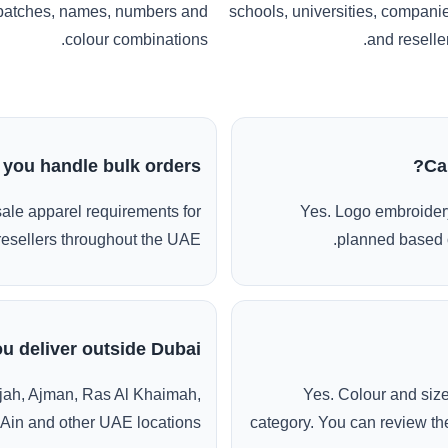
patches, names, numbers and
schools, universities, compani
colour combinations.
and reseller
 you handle bulk orders?
Ca
ale apparel requirements for
Yes. Logo embroidery
esellers throughout the UAE.
planned based o
u deliver outside Dubai?
jah, Ajman, Ras Al Khaimah,
Yes. Colour and siz
 Ain and other UAE locations.
category. You can review the