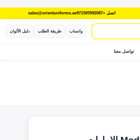
اتصل +971505992087
sales@orientuniforms.ae
واتساب
طريقة الطلب
دليل الألوان
تواصل معنا