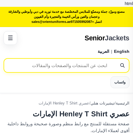
html
مصنع ومورّد جملة ومصنّع للملابس المخصّصة مع خدمة توريد في دبي وأبوظبي والشارقة
وعجمان والعين ورأس الخيمة والفجيرة وأم القيوين
اتصل +971505992087
sales@orientuniforms.ae
Senior
Jackets
☰
English
|
العربية
واتساب
الرئيسية
/
تيشيرتات هنلي
/
عصري Henley T Shirt الإمارات
عصري Henley T Shirt الإمارات
صفحة مستقلة للمنتج مع رابط منظم وصورة صحيحة وروابط داخلية
أقوى لعملاء الإمارات.