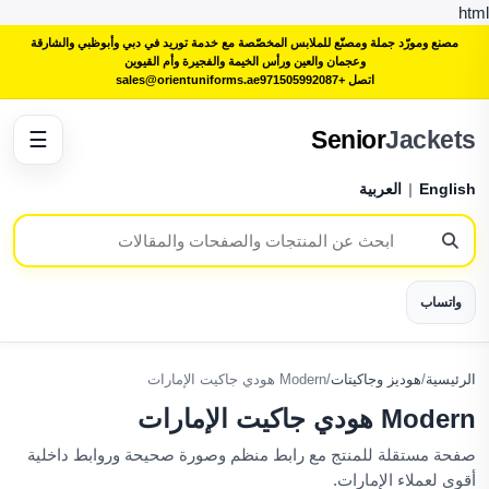
html
مصنع ومورّد جملة ومصنّع للملابس المخصّصة مع خدمة توريد في دبي وأبوظبي والشارقة
وعجمان والعين ورأس الخيمة والفجيرة وأم القيوين
اتصل +971505992087
sales@orientuniforms.ae
Senior
Jackets
☰
English
|
العربية
واتساب
الرئيسية
/
هوديز وجاكيتات
/
Modern هودي جاكيت الإمارات
Modern هودي جاكيت الإمارات
صفحة مستقلة للمنتج مع رابط منظم وصورة صحيحة وروابط داخلية
أقوى لعملاء الإمارات.