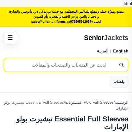
html
مصنع ومورّد جملة ومصنّع للملابس المخصّصة مع خدمة توريد في دبي وأبوظبي والشارقة
وعجمان والعين ورأس الخيمة والفجيرة وأم القيوين
اتصل +971505992087
sales@orientuniforms.ae
Senior
Jackets
☰
English
|
العربية
واتساب
الرئيسية
/
Polo Full Sleeves التيشيرتات
/
Essential Full Sleeves تيشيرت بولو
الإمارات
Essential Full Sleeves تيشيرت بولو
الإمارات