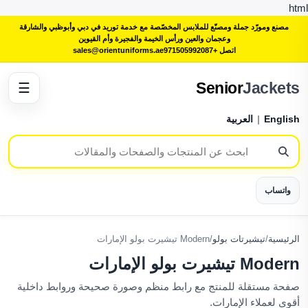
html
مصنع ومورّد جملة ومصنّع للملابس المخصّصة مع خدمة توريد في دبي وأبوظبي والشارقة
وعجمان والعين ورأس الخيمة والفجيرة وأم القيوين
اتصل +971505992087
sales@orientuniforms.ae
Senior
Jackets
☰
English
|
العربية
واتساب
الرئيسية
/
تيشيرتات بولو
/
Modern تيشيرت بولو الإمارات
Modern تيشيرت بولو الإمارات
صفحة مستقلة للمنتج مع رابط منظم وصورة صحيحة وروابط داخلية
أقوى لعملاء الإمارات.