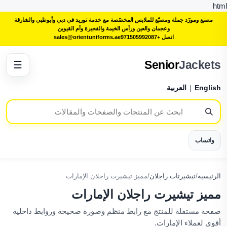
html
مصنع ومورّد جملة ومصنّع للملابس المخصّصة مع خدمة توريد في دبي وأبوظبي والشارقة
وعجمان والعين ورأس الخيمة والفجيرة وأم القيوين
اتصل +971505992087
sales@orientuniforms.ae
Senior
Jackets
☰
English
|
العربية
واتساب
الرئيسية
/
تيشيرتات راجلان
/
مميز تيشيرت راجلان الإمارات
مميز تيشيرت راجلان الإمارات
صفحة مستقلة للمنتج مع رابط منظم وصورة صحيحة وروابط داخلية
أقوى لعملاء الإمارات.