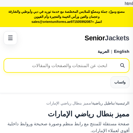
html
مصنع ومورّد جملة ومصنّع للملابس المخصّصة مع خدمة توريد في دبي وأبوظبي والشارقة
وعجمان والعين ورأس الخيمة والفجيرة وأم القيوين
اتصل +971505992087
sales@orientuniforms.ae
Senior
Jackets
☰
English
|
العربية
واتساب
الرئيسية
/
بناطيل رياضية
/
مميز بنطال رياضي الإمارات
مميز بنطال رياضي الإمارات
صفحة مستقلة للمنتج مع رابط منظم وصورة صحيحة وروابط داخلية
أقوى لعملاء الإمارات.