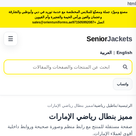
html
مصنع ومورّد جملة ومصنّع للملابس المخصّصة مع خدمة توريد في دبي وأبوظبي والشارقة
وعجمان والعين ورأس الخيمة والفجيرة وأم القيوين
اتصل +971505992087
sales@orientuniforms.ae
Senior
Jackets
☰
English
|
العربية
واتساب
الرئيسية
/
بناطيل رياضية
/
مميز بنطال رياضي الإمارات
مميز بنطال رياضي الإمارات
صفحة مستقلة للمنتج مع رابط منظم وصورة صحيحة وروابط داخلية
أقوى لعملاء الإمارات.