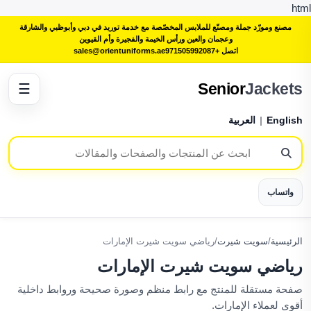
html
مصنع ومورّد جملة ومصنّع للملابس المخصّصة مع خدمة توريد في دبي وأبوظبي والشارقة
وعجمان والعين ورأس الخيمة والفجيرة وأم القيوين
اتصل +971505992087
sales@orientuniforms.ae
Senior
Jackets
☰
English
|
العربية
واتساب
الرئيسية
/
سويت شيرت
/
رياضي سويت شيرت الإمارات
رياضي سويت شيرت الإمارات
صفحة مستقلة للمنتج مع رابط منظم وصورة صحيحة وروابط داخلية
أقوى لعملاء الإمارات.