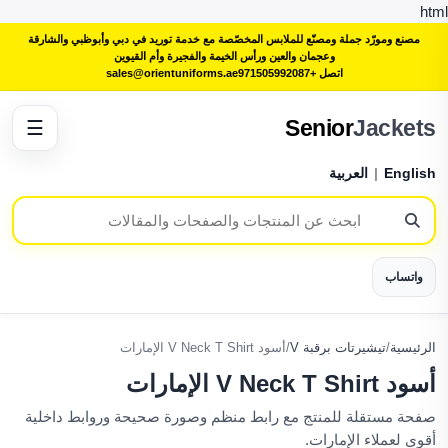
html
مصنع ومورّد جملة ومصنّع للملابس المخصّصة مع خدمة توريد في دبي وأبوظبي والشارقة
وعجمان والعين ورأس الخيمة والفجيرة وأم القيوين
اتصل +971505992087
sales@orientuniforms.ae
Senior
Jackets
☰
English
|
العربية
واتساب
الرئيسية
/
تيشيرتات برقبة V
/
أسود V Neck T Shirt الإمارات
أسود V Neck T Shirt الإمارات
صفحة مستقلة للمنتج مع رابط منظم وصورة صحيحة وروابط داخلية
أقوى لعملاء الإمارات.