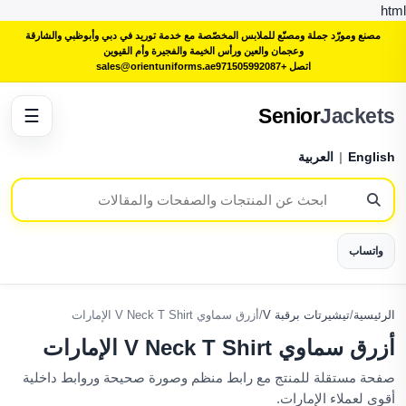
html
مصنع ومورّد جملة ومصنّع للملابس المخصّصة مع خدمة توريد في دبي وأبوظبي والشارقة
وعجمان والعين ورأس الخيمة والفجيرة وأم القيوين
اتصل +971505992087
sales@orientuniforms.ae
Senior
Jackets
☰
English
|
العربية
واتساب
الرئيسية
/
تيشيرتات برقبة V
/
أزرق سماوي V Neck T Shirt الإمارات
أزرق سماوي V Neck T Shirt الإمارات
صفحة مستقلة للمنتج مع رابط منظم وصورة صحيحة وروابط داخلية
أقوى لعملاء الإمارات.