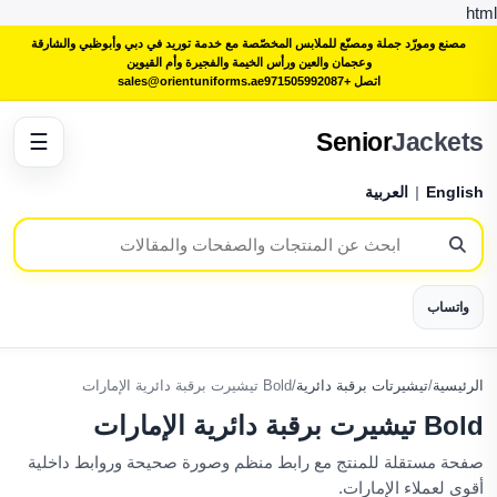
html
مصنع ومورّد جملة ومصنّع للملابس المخصّصة مع خدمة توريد في دبي وأبوظبي والشارقة
وعجمان والعين ورأس الخيمة والفجيرة وأم القيوين
اتصل +971505992087
sales@orientuniforms.ae
Senior
Jackets
☰
English
|
العربية
واتساب
الرئيسية
/
تيشيرتات برقبة دائرية
/
Bold تيشيرت برقبة دائرية الإمارات
Bold تيشيرت برقبة دائرية الإمارات
صفحة مستقلة للمنتج مع رابط منظم وصورة صحيحة وروابط داخلية
أقوى لعملاء الإمارات.