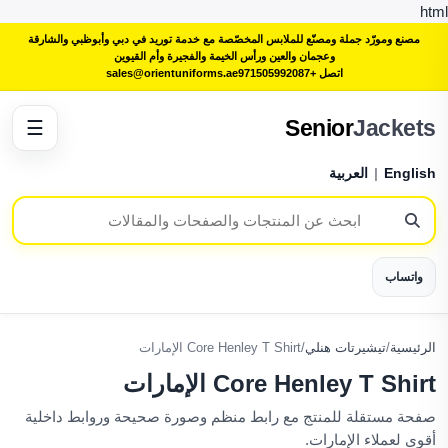
html
مصنع ومورّد جملة ومصنّع للملابس المخصّصة مع خدمة توريد في دبي وأبوظبي والشارقة
وعجمان والعين ورأس الخيمة والفجيرة وأم القيوين
اتصل +971505992087
sales@orientuniforms.ae
Senior
Jackets
☰
English
|
العربية
واتساب
الرئيسية
/
تيشيرتات هنلي
/
Core Henley T Shirt الإمارات
Core Henley T Shirt الإمارات
صفحة مستقلة للمنتج مع رابط منظم وصورة صحيحة وروابط داخلية
أقوى لعملاء الإمارات.