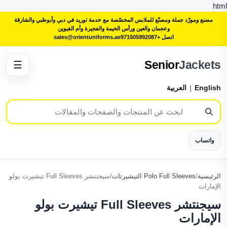
html
مصنع ومورّد جملة ومصنّع للملابس المخصّصة مع خدمة توريد في دبي وأبوظبي والشارقة
وعجمان والعين ورأس الخيمة والفجيرة وأم القيوين
اتصل +971505992087
sales@orientuniforms.ae
Senior
Jackets
☰
English
|
العربية
واتساب
الرئيسية
/
Polo Full Sleeves التيشيرتات
/
سيجنتشر Full Sleeves تيشيرت بولو
الإمارات
سيجنتشر Full Sleeves تيشيرت بولو
الإمارات