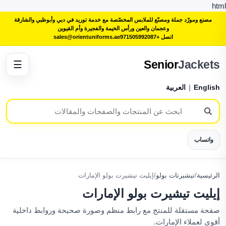
html
مصنع ومورّد جملة ومصنّع للملابس المخصّصة مع خدمة توريد في دبي وأبوظبي والشارقة
وعجمان والعين ورأس الخيمة والفجيرة وأم القيوين
اتصل +971505992087
sales@orientuniforms.ae
Senior
Jackets
☰
English
|
العربية
واتساب
الرئيسية
/
تيشيرتات بولو
/
إيليت تيشيرت بولو الإمارات
إيليت تيشيرت بولو الإمارات
صفحة مستقلة للمنتج مع رابط منظم وصورة صحيحة وروابط داخلية
أقوى لعملاء الإمارات.