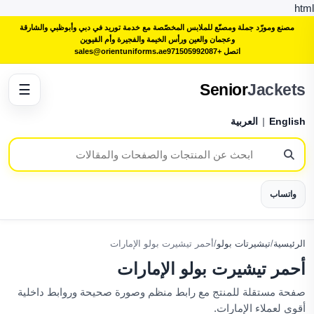
html
مصنع ومورّد جملة ومصنّع للملابس المخصّصة مع خدمة توريد في دبي وأبوظبي والشارقة
وعجمان والعين ورأس الخيمة والفجيرة وأم القيوين
اتصل +971505992087
sales@orientuniforms.ae
Senior
Jackets
☰
English
|
العربية
واتساب
الرئيسية
/
تيشيرتات بولو
/
أحمر تيشيرت بولو الإمارات
أحمر تيشيرت بولو الإمارات
صفحة مستقلة للمنتج مع رابط منظم وصورة صحيحة وروابط داخلية
أقوى لعملاء الإمارات.