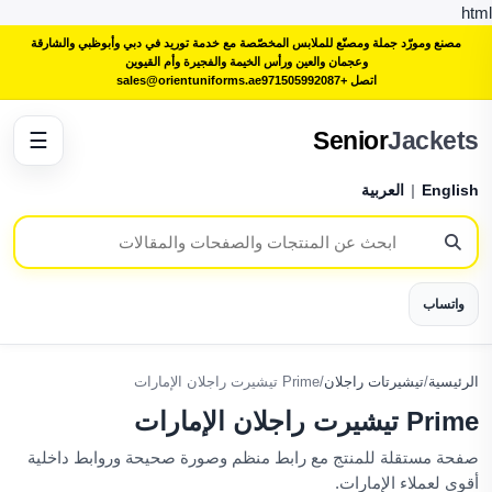
html
مصنع ومورّد جملة ومصنّع للملابس المخصّصة مع خدمة توريد في دبي وأبوظبي والشارقة
وعجمان والعين ورأس الخيمة والفجيرة وأم القيوين
اتصل +971505992087
sales@orientuniforms.ae
Senior
Jackets
☰
English
|
العربية
واتساب
الرئيسية
/
تيشيرتات راجلان
/
Prime تيشيرت راجلان الإمارات
Prime تيشيرت راجلان الإمارات
صفحة مستقلة للمنتج مع رابط منظم وصورة صحيحة وروابط داخلية
أقوى لعملاء الإمارات.