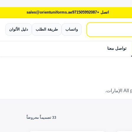
اتصل +971505992087
sales@orientuniforms.ae
واتساب
طريقة الطلب
دليل الألوان
تواصل معنا
رات.
33 تصميماً معروضاً