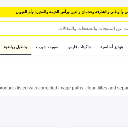
ي وأبوظبي والشارقة وعجمان والعين ورأس الخيمة والفجيرة وأم القيوين
هوديز أساسية
جاكيتات فليس
سويت شيرت
بناطيل رياضية
All products listed with corrected image paths, clean titles an الإما